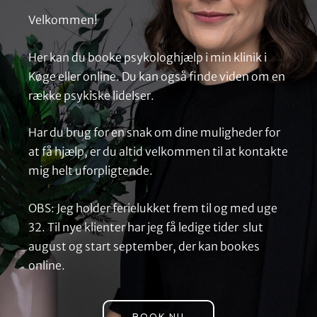
Velkommen!
Her kan du booke psykologhjælp i min klinik i
Køge eller online. Du kan også finde viden om en
række psykiske lidelser.
Har du brug for en snak om dine muligheder for
at få hjælp, er du altid velkommen til at kontakte
mig helt uforpligtende.
OBS: Jeg holder ferielukket frem til og med uge
32. Til nye klienter har jeg få ledige tider slut
august og start september, der kan bookes
online.
BOOK NU