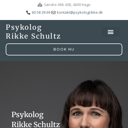
Gå
Søndre Allé 43B, 4600 Køge
til
60 58 28 69
kontakt@psykologrikke.dk
indholdet
Psykolog
Rikke Schultz
BOOK NU
Psykolog
Rikke Schultz